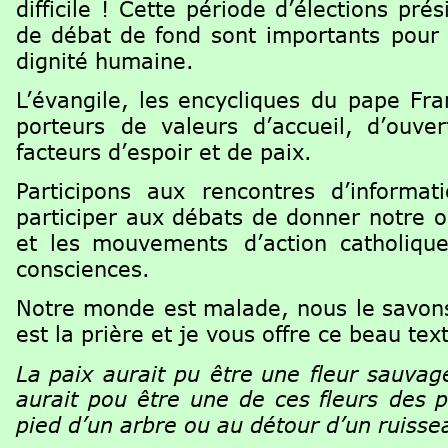
difficile
!
Cette
période
d’élections
prés
de
débat
de
fond
sont
importants
pour
dignité humaine.
L’évangile,
les
encycliques
du
pape
Fra
porteurs
de
valeurs
d’accueil,
d’ouver
facteurs d’espoir et de paix.
Participons
aux
rencontres
d’informat
participer
aux
débats
de
donner
notre
o
et
les
mouvements
d’action
catholique
consciences.
Notre
monde
est
malade,
nous
le
savon
est la prière et je vous offre ce beau te
La
paix
aurait
pu
être
une
fleur
sauvag
aurait
pou
être
une
de
ces
fleurs
des
p
pied d’un arbre ou au détour d’un ruisse