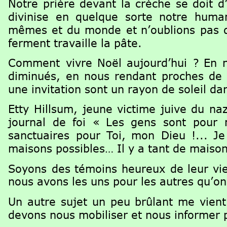
Notre
prière
devant
la
crèche
se
doit
d
divinise
en
quelque
sorte
notre
human
mêmes
et
du
monde
et
n’oublions
pas
ferment travaille la pâte.
Comment
vivre
Noël
aujourd’hui
?
En
diminués,
en
nous
rendant
proches
de
une invitation sont un rayon de soleil dan
Etty
Hillsum,
jeune
victime
juive
du
na
journal
de
foi
«
Les
gens
sont
pour
sanctuaires
pour
Toi,
mon
Dieu
!...
Je
maisons possibles… Il y a tant de maisons
Soyons
des
témoins
heureux
de
leur
vi
nous avons les uns pour les autres qu’on
Un
autre
sujet
un
peu
brûlant
me
vient
devons nous mobiliser et nous informer pou