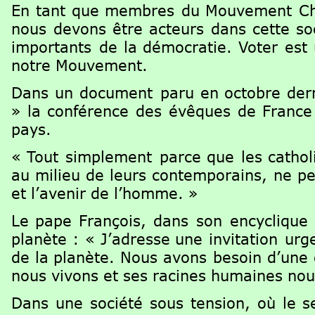
En
tant
que
membres
du
Mouvement
Ch
nous
devons
être
acteurs
dans
cette
so
importants
de
la
démocratie.
Voter
est
notre Mouvement.
Dans
un
document
paru
en
octobre
der
»
la
conférence
des
évêques
de
France
pays.
«
Tout
simplement
parce
que
les
cathol
au
milieu
de
leurs
contemporains,
ne
pe
et l’avenir de l’homme. »
Le
pape
François,
dans
son
encyclique
planète
:
«
J’adresse
une
invitation
urg
de
la
planète.
Nous
avons
besoin
d’une
nous vivons et ses racines humaines nou
Dans
une
société
sous
tension,
où
le
s