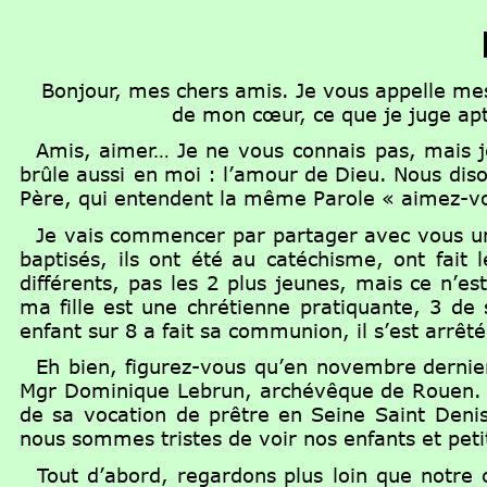
 Bonjour, mes chers amis. Je vous appelle mes 
de mon cœur, ce que je juge apt
Amis,
aimer…
Je
ne
vous
connais
pas,
mais
brûle
aussi
en
moi
:
l’amour
de
Dieu.
Nous
dis
Père, qui entendent la même Parole « aimez-vou
Je
vais
commencer
par
partager
avec
vous
u
baptisés,
ils
ont
été
au
catéchisme,
ont
fait
l
différents,
pas
les
2
plus
jeunes,
mais
ce
n’est
ma
fille
est
une
chrétienne
pratiquante,
3
de
enfant sur 8 a fait sa communion, il s’est arrêt
Eh
bien,
figurez-vous
qu’en
novembre
dernie
Mgr
Dominique
Lebrun,
archévêque
de
Rouen.
de
sa
vocation
de
prêtre
en
Seine
Saint
Deni
nous sommes tristes de voir nos enfants et petits
Tout
d’abord,
regardons
plus
loin
que
notre