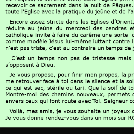
recevoir
ce
sacrement
dans
la
nuit
de
Pâques.
toute l’Eglise avec la pratique du jeûne et de l’
Encore
assez
stricte
dans
les
Eglises
d’Orient
réduire
au
jeûne
du
mercredi
des
cendres
e
catholique
invite
à
faire
du
carême
une
sorte
comme
modèle
Jésus
lui-même
luttant
contre
n’est pas triste, c’est au contraire un temps de 
C’est
un
temps
non
pas
de
tristesse
mais
s’opposent à Dieu.
Je
vous
propose,
pour
finir
mon
propos,
la
pr
me
retrouver
face
à
toi
dans
le
silence
et
la
sol
ce
qui
est
sec,
stérile
ou
tari.
Que
la
soif
de
to
Montre-moi
des
chemins
nouveaux,
permets
envers ceux qui font route avec Toi. Seigneur 
Voilà,
mes
amis,
je
vous
souhaite
un
joyeux
Je vous donne rendez-vous dans un mois sur RCF