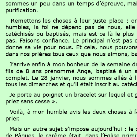
sommes
un
peu
dans
un
temps
d’épreuve,
ma
purification.
Remettons
les
choses
à
leur
juste
place
:
o
humbles,
la
foi
ne
dépend
pas
de
nous,
elle
catéchisés
ou
baptisés,
mais
est-ce
là
le
plus
pas.
Faisons
confiance.
Le
principal
n’est
pas
d
donne
sa
vie
pour
nous.
Et
cela,
nous
pouvon
dans nos prières tous ceux que nous aimons, ba
J’arrive
enfin
à
mon
bonheur
de
la
semaine
d
fils
de
8
ans
prénommé
Ange,
baptisé
à
un
complet.
Le
28
janvier,
nous
sommes
allés
à
tous les dimanches et qu’il était inscrit au cat
Je
porte
au
poignet
un
bracelet
sur
lequel
et
priez sans cesse ».
Voilà,
à
mon
humble
avis
les
deux
choses
à
f
prier.
Mais
un
autre
sujet
s’impose
aujourd’hui
:
le
de
Pâques,
le
carême
était,
dans
l’Eglise
primi